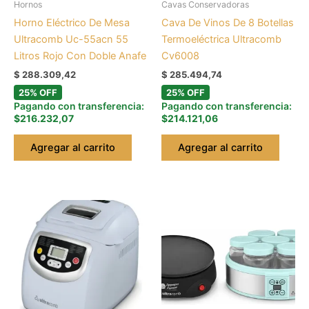
Hornos
Cavas Conservadoras
Horno Eléctrico De Mesa
Cava De Vinos De 8 Botellas
Ultracomb Uc-55acn 55
Termoeléctrica Ultracomb
Litros Rojo Con Doble Anafe
Cv6008
$
288.309,42
$
285.494,74
25% OFF
25% OFF
Pagando con transferencia:
Pagando con transferencia:
$216.232,07
$214.121,06
Agregar al carrito
Agregar al carrito