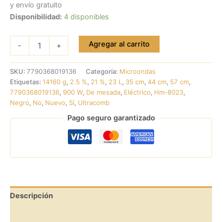
y envío gratuito
Disponibilidad:
4 disponibles
Agregar al carrito
-
+
SKU:
7790368019136
Categoría:
Microondas
Etiquetas:
14160 g
,
2.5 %
,
21 %
,
23 L
,
35 cm
,
44 cm
,
57 cm
,
7790368019136
,
900 W
,
De mesada
,
Eléctrico
,
Hm-8023
,
Negro
,
No
,
Nuevo
,
Sí
,
Ultracomb
Pago seguro garantizado
Descripción
Valoraciones (0)