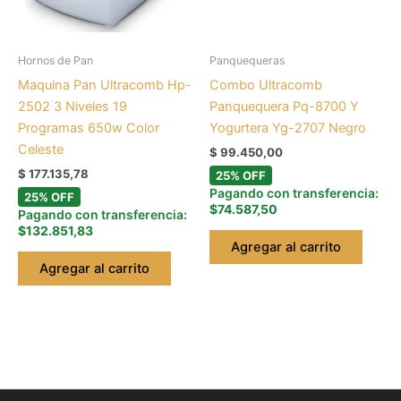
Hornos de Pan
Panquequeras
Maquina Pan Ultracomb Hp-
Combo Ultracomb
2502 3 Niveles 19
Panquequera Pq-8700 Y
Programas 650w Color
Yogurtera Yg-2707 Negro
Celeste
$
99.450,00
$
177.135,78
25% OFF
Pagando con transferencia:
25% OFF
$74.587,50
Pagando con transferencia:
$132.851,83
Agregar al carrito
Agregar al carrito